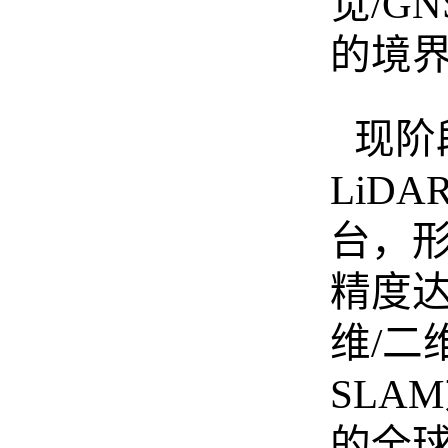
觉/G
的境
现阶
LiD
台，形
精度达
维/二
SLA
的全