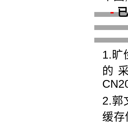
-
1.旷
的采
CN20
2.郭
缓存