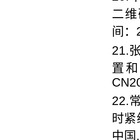
二维
间：20
21
置和
CN20
22.
时紧
中国,