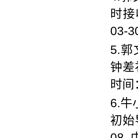
时接
03-3
5.郭
钟差
时间：
6.
初始
08, 